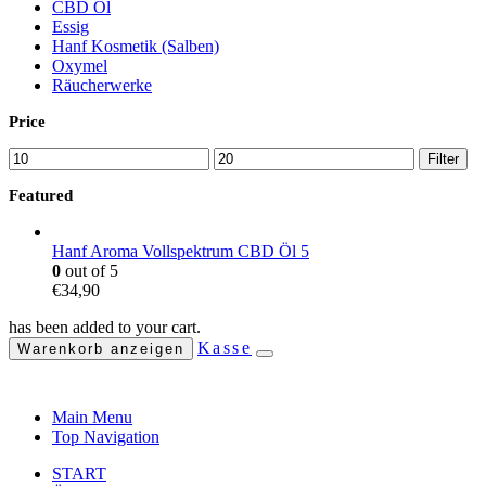
CBD Öl
Essig
Hanf Kosmetik (Salben)
Oxymel
Räucherwerke
Price
Min.
Max.
Filter
Preis
Preis
Featured
Hanf Aroma Vollspektrum CBD Öl 5
0
out of 5
€
34,90
has been added to your cart.
Kasse
Warenkorb anzeigen
Main Menu
Top Navigation
START