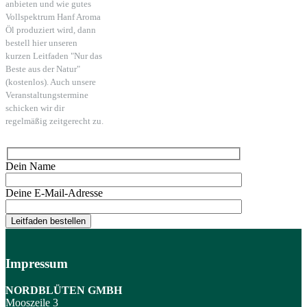
anbieten und wie gutes
Vollspektrum Hanf Aroma
Öl produziert wird, dann
bestell hier unseren
kurzen Leitfaden "Nur das
Beste aus der Natur"
(kostenlos). Auch unsere
Veranstaltungstermine
schicken wir dir
regelmäßig zeitgerecht zu.
Dein Name
Deine E-Mail-Adresse
Impressum
NORDBLÜTEN GMBH
Mooszeile 3